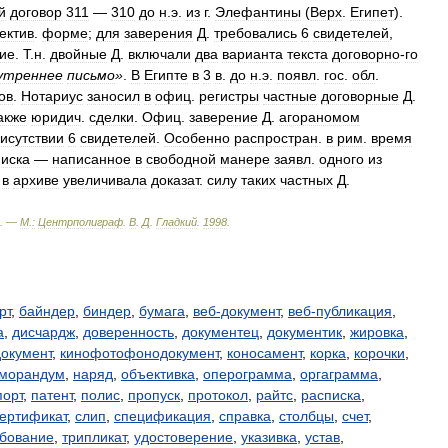
й
договор
311
—
310
до
н
.
э
.
из
г
.
Элефантины
(
Верх
.
Египет
).
ектив
.
форме
;
для
заверения
Д
.
требовались
6
свидетелей
,
ие
.
Т
.
н
.
двойные
Д
.
включали
два
варианта
текста
договорно
-
го
утреннее
письмо
»
.
В
Египте
в
3
в
.
до
н
.
э
.
появл
.
гос
.
обл
.
ов
.
Нотариус
заносил
в
офиц
.
регистры
частные
договорные
Д
.
акже
юридич
.
сделки
.
Офиц
.
заверение
Д
.
агораномом
исутствии
6
свидетелей
.
Особенно
распростран
.
в
рим
.
время
иска
—
написанное
в
свободной
манере
заявл
.
одного
из
в
архиве
увеличивала
доказат
.
силу
таких
частных
Д
.
. —
М
.
:
Центрполиграф
.
В
.
Д
.
Гладкий
.
1998
.
рт
,
байндер
,
биндер
,
бумага
,
веб-документ
,
веб-публикация
,
а
,
дисчардж
,
доверенность
,
документец
,
документик
,
жировка
,
окумент
,
кинофотофонодокумент
,
коносамент
,
корка
,
корочки
,
морандум
,
наряд
,
объективка
,
оперограмма
,
оргаграмма
,
порт
,
патент
,
полис
,
пропуск
,
протокол
,
райтс
,
расписка
,
ертификат
,
слип
,
спецификация
,
справка
,
столбцы
,
счет
,
ебование
,
трипликат
,
удостоверение
,
указивка
,
устав
,