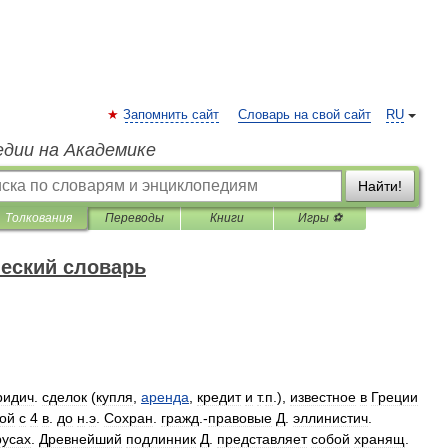
Запомнить сайт
Словарь на свой сайт
RU
едии на Академике
Найти!
Толкования
Переводы
Книги
Игры ⚽
еский словарь
ридич
.
сделок
(
купля
,
аренда
,
кредит
и
т
.
п
.),
известное
в
Греции
кой
с
4
в
.
до
н
.
э
.
Сохран
.
гражд
.-
правовые
Д
.
эллинистич
.
русах
.
Древнейший
подлинник
Д
.
представляет
собой
хранящ
.