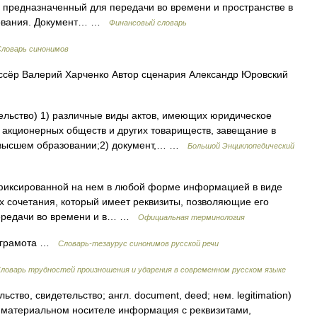
, предназначенный для передачи во времени и пространстве в
зования. Документ… …
Финансовый словарь
Словарь синонимов
сёр Валерий Харченко Автор сценария Александр Юровский
ельство) 1) различные виды актов, имеющих юридическое
 акционерных обществ и других товариществ, завещание в
 высшем образовании;2) документ,… …
Большой Энциклопедический
фиксированной на нем в любой форме информацией в виде
 их сочетания, который имеет реквизиты, позволяющие его
передачи во времени и в… …
Официальная терминология
 грамота …
Словарь-тезаурус синонимов русской речи
ловарь трудностей произношения и ударения в современном русском языке
ство, свидетельство; англ. document, deed; нем. legitimation)
 материальном носителе информация с реквизитами,