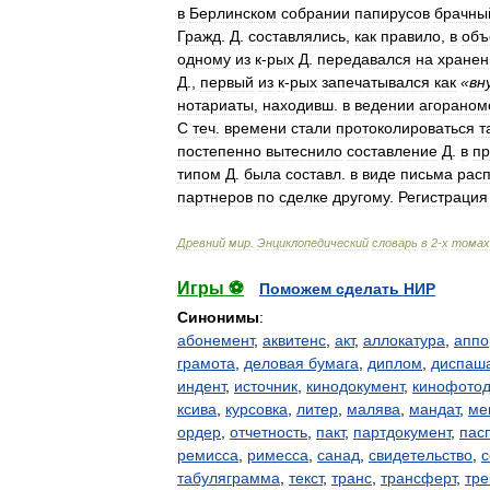
в
Берлинском
собрании
папирусов
брачны
Гражд
.
Д
.
составлялись
,
как
правило
,
в
объ
одному
из
к
-
рых
Д
.
передавался
на
хранен
Д
.,
первый
из
к
-
рых
запечатывался
как
«
вн
нотариаты
,
находивш
.
в
ведении
агораном
С
теч
.
времени
стали
протоколироваться
т
постепенно
вытеснило
составление
Д
.
в
пр
типом
Д
.
была
составл
.
в
виде
письма
расп
партнеров
по
сделке
другому
.
Регистрация
Древний
мир
.
Энциклопедический
словарь
в
2
-
х
томах
Игры ⚽
Поможем сделать НИР
Синонимы
:
абонемент
,
аквитенс
,
акт
,
аллокатура
,
аппо
грамота
,
деловая бумага
,
диплом
,
диспаш
индент
,
источник
,
кинодокумент
,
кинофотод
ксива
,
курсовка
,
литер
,
малява
,
мандат
,
ме
ордер
,
отчетность
,
пакт
,
партдокумент
,
пас
ремисса
,
римесса
,
санад
,
свидетельство
,
с
табуляграмма
,
текст
,
транс
,
трансферт
,
тр