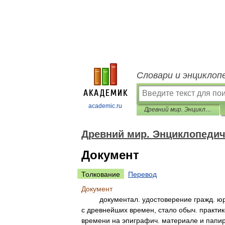
Словари и энциклоп
academic.ru
Древний мир. Энциклопедический словарь
Древний мир. Энциклопедич
Документ
Толкование
Перевод
Документ
документал
.
удостоверение
гражд
.
ю
с
древнейших
времен
,
стало
обыч
.
практи
времени
на
эпиграфич
.
материале
и
папи