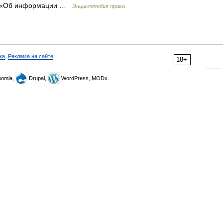
З «Об информации …
Энциклопедия права
ка
,
Реклама на сайте
18+
omla,
Drupal,
WordPress, MODx.