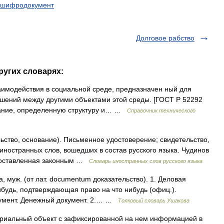
шифродокумент
Долговое рабство
ругих словарях:
модействия в социальной среде, предназначен ный для
ений между другими объектами этой среды. [ГОСТ Р 52292
вание, определенную структуру и… …
Справочник технического
ьство, основание). Письменное удостоверение; свидетельство,
иностранных слов, вошедших в состав русского языка. Чудинов
 составленная законным …
Словарь иностранных слов русского языка
, муж. (от лат. documentum доказательство). 1. Деловая
ибудь, подтверждающая право на что нибудь (офиц.).
кумент. Денежный документ. 2.… …
Толковый словарь Ушакова
риальный объект с зафиксированной на нем информацией в