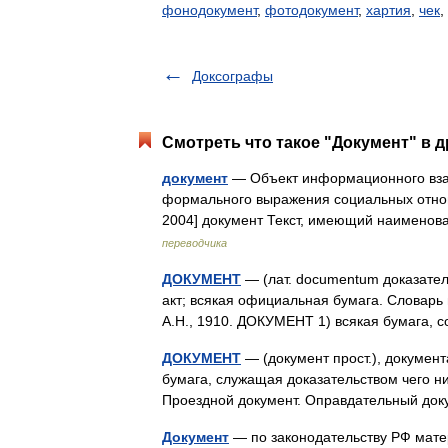
фонодокумент
,
фотодокумент
,
хартия
,
чек
,
Доксографы
Смотреть что такое "Документ" в д
документ
— Объект информационного взаи
формального выражения социальных отнош
2004] документ Текст, имеющий наимено
переводчика
ДОКУМЕНТ
— (лат. documentum доказател
акт; всякая официальная бумага. Словарь 
А.Н., 1910. ДОКУМЕНТ 1) всякая бумага,
ДОКУМЕНТ
— (документ прост.), документа
бумага, служащая доказательством чего н
Проездной документ. Оправдательный до
Документ
— по законодательству РФ мате