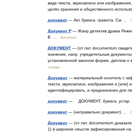
виде текста, звукозаписи или изображения
целях хранения и общественного исполь
документ
— Акт, бумага, грамота. См …
Документ Р
— Жанр детектив драма Режис
В …
Википедия
ДОКУМЕНТ
— (от лат. documentum свидет
значение, напр. учредительные документы
установленной законом форме, диплом о
словарь
Документ
— материальный носитель с за
текста, звукозаписи, изображения и (или)
идентифицировать, и предназначен для 
документ
— ДОКУМЕНТ, бумага, устар.
документ
— (неправильно документ) …
С
Документ
— (от лат. documentum доказатель
1) в широком смысле зафиксированная на